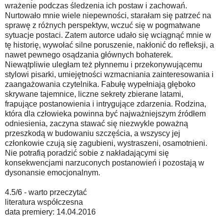
wrażenie podczas śledzenia ich postaw i zachowań.
Nurtowało mnie wiele niepewności, starałam się patrzeć na
sprawę z różnych perspektyw, wczuć się w pogmatwane
sytuacje postaci. Zatem autorce udało się wciągnąć mnie w
tę historię, wywołać silne poruszenie, nakłonić do refleksji, a
nawet pewnego osądzania głównych bohaterek.
Niewątpliwie uległam też płynnemu i przekonywującemu
stylowi pisarki, umiejętności wzmacniania zainteresowania i
zaangażowania czytelnika. Fabułę wypełniają głęboko
skrywane tajemnice, liczne sekrety zbierane latami,
frapujące postanowienia i intrygujące zdarzenia. Rodzina,
która dla człowieka powinna być najważniejszym źródłem
odniesienia, zaczyna stawać się niezwykle poważną
przeszkodą w budowaniu szczęścia, a wszyscy jej
członkowie czują się zagubieni, wystraszeni, osamotnieni.
Nie potrafią poradzić sobie z nakładającymi się
konsekwencjami narzuconych postanowień i pozostają w
dysonansie emocjonalnym.
4.5/6 - warto przeczytać
literatura współczesna
data premiery: 14.04.2016