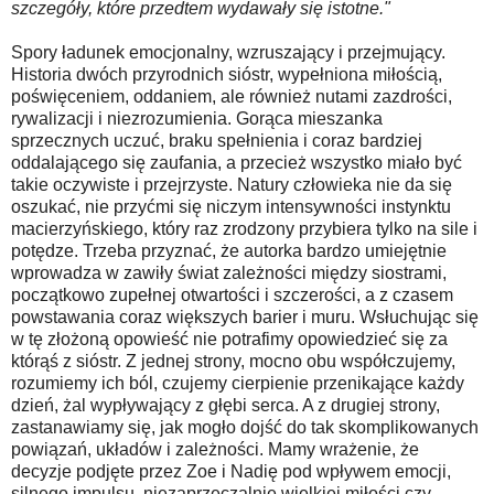
szczegóły, które przedtem wydawały się istotne."
Spory ładunek emocjonalny, wzruszający i przejmujący.
Historia dwóch przyrodnich sióstr, wypełniona miłością,
poświęceniem, oddaniem, ale również nutami zazdrości,
rywalizacji i niezrozumienia. Gorąca mieszanka
sprzecznych uczuć, braku spełnienia i coraz bardziej
oddalającego się zaufania, a przecież wszystko miało być
takie oczywiste i przejrzyste. Natury człowieka nie da się
oszukać, nie przyćmi się niczym intensywności instynktu
macierzyńskiego, który raz zrodzony przybiera tylko na sile i
potędze. Trzeba przyznać, że autorka bardzo umiejętnie
wprowadza w zawiły świat zależności między siostrami,
początkowo zupełnej otwartości i szczerości, a z czasem
powstawania coraz większych barier i muru. Wsłuchując się
w tę złożoną opowieść nie potrafimy opowiedzieć się za
którąś z sióstr. Z jednej strony, mocno obu współczujemy,
rozumiemy ich ból, czujemy cierpienie przenikające każdy
dzień, żal wypływający z głębi serca. A z drugiej strony,
zastanawiamy się, jak mogło dojść do tak skomplikowanych
powiązań, układów i zależności. Mamy wrażenie, że
decyzje podjęte przez Zoe i Nadię pod wpływem emocji,
silnego impulsu, niezaprzeczalnie wielkiej miłości czy