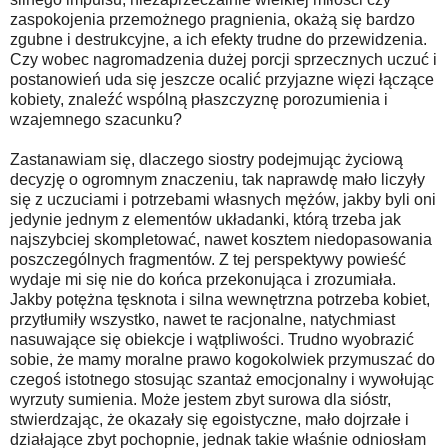
zaspokojenia przemożnego pragnienia, okażą się bardzo
zgubne i destrukcyjne, a ich efekty trudne do przewidzenia.
Czy wobec nagromadzenia dużej porcji sprzecznych uczuć i
postanowień uda się jeszcze ocalić przyjazne więzi łączące
kobiety, znaleźć wspólną płaszczyznę porozumienia i
wzajemnego szacunku?
Zastanawiam się, dlaczego siostry podejmując życiową
decyzję o ogromnym znaczeniu, tak naprawdę mało liczyły
się z uczuciami i potrzebami własnych mężów, jakby byli oni
jedynie jednym z elementów układanki, którą trzeba jak
najszybciej skompletować, nawet kosztem niedopasowania
poszczególnych fragmentów. Z tej perspektywy powieść
wydaje mi się nie do końca przekonująca i zrozumiała.
Jakby potężna tęsknota i silna wewnętrzna potrzeba kobiet,
przytłumiły wszystko, nawet te racjonalne, natychmiast
nasuwające się obiekcje i wątpliwości. Trudno wyobrazić
sobie, że mamy moralne prawo kogokolwiek przymuszać do
czegoś istotnego stosując szantaż emocjonalny i wywołując
wyrzuty sumienia. Może jestem zbyt surowa dla sióstr,
stwierdzając, że okazały się egoistyczne, mało dojrzałe i
działające zbyt pochopnie, jednak takie właśnie odniosłam