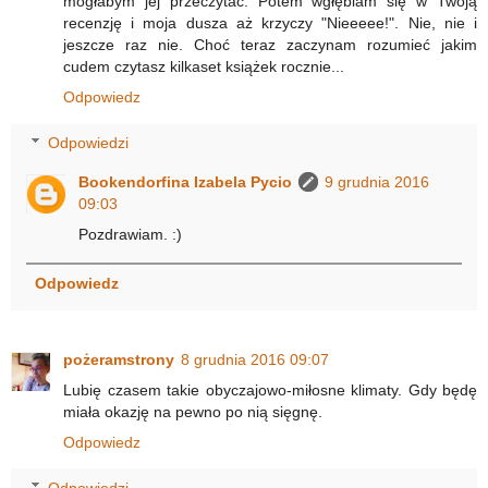
mogłabym jej przeczytać. Potem wgłębiam się w Twoją
recenzję i moja dusza aż krzyczy "Nieeeee!". Nie, nie i
jeszcze raz nie. Choć teraz zaczynam rozumieć jakim
cudem czytasz kilkaset książek rocznie...
Odpowiedz
Odpowiedzi
Bookendorfina Izabela Pycio
9 grudnia 2016
09:03
Pozdrawiam. :)
Odpowiedz
pożeramstrony
8 grudnia 2016 09:07
Lubię czasem takie obyczajowo-miłosne klimaty. Gdy będę
miała okazję na pewno po nią sięgnę.
Odpowiedz
Odpowiedzi